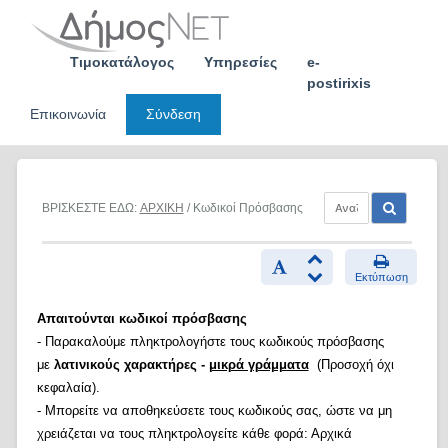
Skip
to
content
Τιμοκατάλογος
Υπηρεσίες
e-
postirixis
Επικοινωνία
Σύνδεση
ΒΡΙΣΚΕΣΤΕ ΕΔΩ:
ΑΡΧΙΚΗ
/ Κωδικοί Πρόσβασης
Εκτύπωση
Απαιτούνται κωδικοί πρόσβασης
- Παρακαλούμε πληκτρολογήστε τους κωδικούς πρόσβασης
με
λατινικούς χαρακτήρες -
μικρά γράμματα
(Προσοχή όχι
κεφαλαία).
- Μπορείτε να αποθηκεύσετε τους κωδικούς σας, ώστε να μη
χρειάζεται να τους πληκτρολογείτε κάθε φορά: Αρχικά