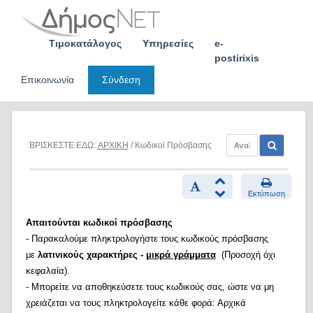
Skip
to
content
Τιμοκατάλογος
Υπηρεσίες
e-
postirixis
Επικοινωνία
Σύνδεση
ΒΡΙΣΚΕΣΤΕ ΕΔΩ:
ΑΡΧΙΚΗ
/ Κωδικοί Πρόσβασης
Εκτύπωση
Απαιτούνται κωδικοί πρόσβασης
- Παρακαλούμε πληκτρολογήστε τους κωδικούς πρόσβασης
με
λατινικούς χαρακτήρες -
μικρά γράμματα
(Προσοχή όχι
κεφαλαία).
- Μπορείτε να αποθηκεύσετε τους κωδικούς σας, ώστε να μη
χρειάζεται να τους πληκτρολογείτε κάθε φορά: Αρχικά