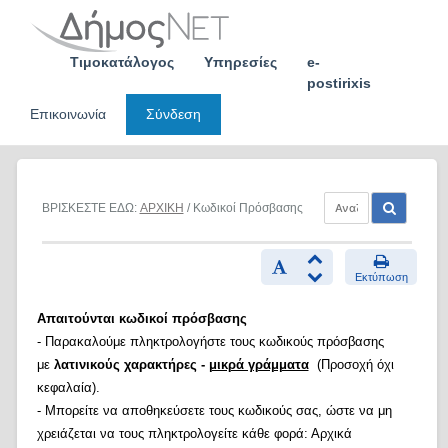
Skip
to
content
Τιμοκατάλογος
Υπηρεσίες
e-
postirixis
Επικοινωνία
Σύνδεση
ΒΡΙΣΚΕΣΤΕ ΕΔΩ:
ΑΡΧΙΚΗ
/ Κωδικοί Πρόσβασης
Εκτύπωση
Απαιτούνται κωδικοί πρόσβασης
- Παρακαλούμε πληκτρολογήστε τους κωδικούς πρόσβασης
με
λατινικούς χαρακτήρες -
μικρά γράμματα
(Προσοχή όχι
κεφαλαία).
- Μπορείτε να αποθηκεύσετε τους κωδικούς σας, ώστε να μη
χρειάζεται να τους πληκτρολογείτε κάθε φορά: Αρχικά