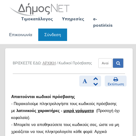
Skip
to
content
Τιμοκατάλογος
Υπηρεσίες
e-
postirixis
Επικοινωνία
Σύνδεση
ΒΡΙΣΚΕΣΤΕ ΕΔΩ:
ΑΡΧΙΚΗ
/ Κωδικοί Πρόσβασης
Εκτύπωση
Απαιτούνται κωδικοί πρόσβασης
- Παρακαλούμε πληκτρολογήστε τους κωδικούς πρόσβασης
με
λατινικούς χαρακτήρες -
μικρά γράμματα
(Προσοχή όχι
κεφαλαία).
- Μπορείτε να αποθηκεύσετε τους κωδικούς σας, ώστε να μη
χρειάζεται να τους πληκτρολογείτε κάθε φορά: Αρχικά