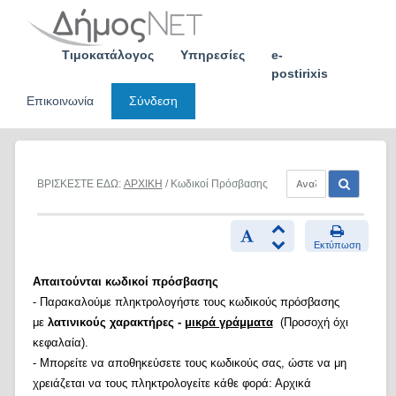
Skip
to
content
Τιμοκατάλογος
Υπηρεσίες
e-
postirixis
Επικοινωνία
Σύνδεση
ΒΡΙΣΚΕΣΤΕ ΕΔΩ:
ΑΡΧΙΚΗ
/ Κωδικοί Πρόσβασης
Εκτύπωση
Απαιτούνται κωδικοί πρόσβασης
- Παρακαλούμε πληκτρολογήστε τους κωδικούς πρόσβασης
με
λατινικούς χαρακτήρες -
μικρά γράμματα
(Προσοχή όχι
κεφαλαία).
- Μπορείτε να αποθηκεύσετε τους κωδικούς σας, ώστε να μη
χρειάζεται να τους πληκτρολογείτε κάθε φορά: Αρχικά