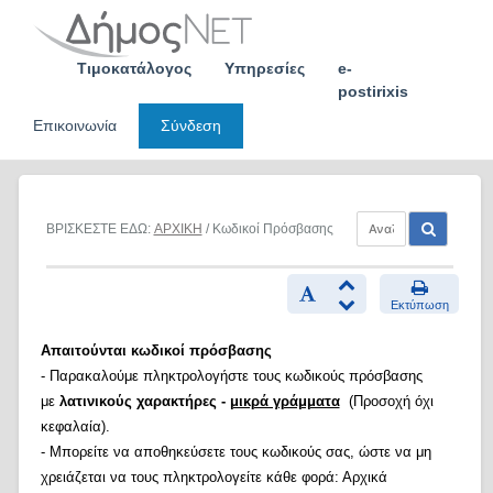
Skip
to
content
Τιμοκατάλογος
Υπηρεσίες
e-
postirixis
Επικοινωνία
Σύνδεση
ΒΡΙΣΚΕΣΤΕ ΕΔΩ:
ΑΡΧΙΚΗ
/ Κωδικοί Πρόσβασης
Εκτύπωση
Απαιτούνται κωδικοί πρόσβασης
- Παρακαλούμε πληκτρολογήστε τους κωδικούς πρόσβασης
με
λατινικούς χαρακτήρες -
μικρά γράμματα
(Προσοχή όχι
κεφαλαία).
- Μπορείτε να αποθηκεύσετε τους κωδικούς σας, ώστε να μη
χρειάζεται να τους πληκτρολογείτε κάθε φορά: Αρχικά