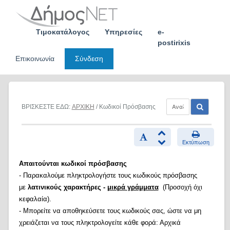
Skip
to
content
Τιμοκατάλογος
Υπηρεσίες
e-
postirixis
Επικοινωνία
Σύνδεση
ΒΡΙΣΚΕΣΤΕ ΕΔΩ:
ΑΡΧΙΚΗ
/ Κωδικοί Πρόσβασης
Εκτύπωση
Απαιτούνται κωδικοί πρόσβασης
- Παρακαλούμε πληκτρολογήστε τους κωδικούς πρόσβασης
με
λατινικούς χαρακτήρες -
μικρά γράμματα
(Προσοχή όχι
κεφαλαία).
- Μπορείτε να αποθηκεύσετε τους κωδικούς σας, ώστε να μη
χρειάζεται να τους πληκτρολογείτε κάθε φορά: Αρχικά