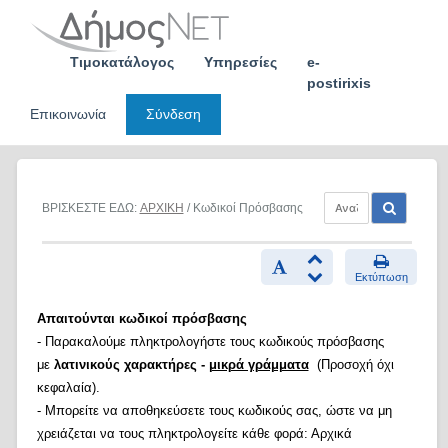
Skip
to
content
Τιμοκατάλογος
Υπηρεσίες
e-
postirixis
Επικοινωνία
Σύνδεση
ΒΡΙΣΚΕΣΤΕ ΕΔΩ:
ΑΡΧΙΚΗ
/ Κωδικοί Πρόσβασης
Εκτύπωση
Απαιτούνται κωδικοί πρόσβασης
- Παρακαλούμε πληκτρολογήστε τους κωδικούς πρόσβασης
με
λατινικούς χαρακτήρες -
μικρά γράμματα
(Προσοχή όχι
κεφαλαία).
- Μπορείτε να αποθηκεύσετε τους κωδικούς σας, ώστε να μη
χρειάζεται να τους πληκτρολογείτε κάθε φορά: Αρχικά