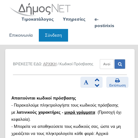
Skip
to
content
Τιμοκατάλογος
Υπηρεσίες
e-
postirixis
Επικοινωνία
Σύνδεση
ΒΡΙΣΚΕΣΤΕ ΕΔΩ:
ΑΡΧΙΚΗ
/ Κωδικοί Πρόσβασης
Εκτύπωση
Απαιτούνται κωδικοί πρόσβασης
- Παρακαλούμε πληκτρολογήστε τους κωδικούς πρόσβασης
με
λατινικούς χαρακτήρες -
μικρά γράμματα
(Προσοχή όχι
κεφαλαία).
- Μπορείτε να αποθηκεύσετε τους κωδικούς σας, ώστε να μη
χρειάζεται να τους πληκτρολογείτε κάθε φορά: Αρχικά