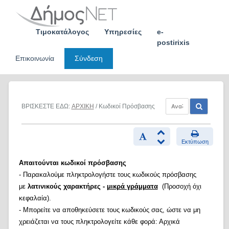
Skip
to
content
Τιμοκατάλογος
Υπηρεσίες
e-
postirixis
Επικοινωνία
Σύνδεση
ΒΡΙΣΚΕΣΤΕ ΕΔΩ:
ΑΡΧΙΚΗ
/ Κωδικοί Πρόσβασης
Εκτύπωση
Απαιτούνται κωδικοί πρόσβασης
- Παρακαλούμε πληκτρολογήστε τους κωδικούς πρόσβασης
με
λατινικούς χαρακτήρες -
μικρά γράμματα
(Προσοχή όχι
κεφαλαία).
- Μπορείτε να αποθηκεύσετε τους κωδικούς σας, ώστε να μη
χρειάζεται να τους πληκτρολογείτε κάθε φορά: Αρχικά