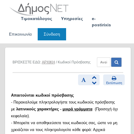
Skip
to
content
Τιμοκατάλογος
Υπηρεσίες
e-
postirixis
Επικοινωνία
Σύνδεση
ΒΡΙΣΚΕΣΤΕ ΕΔΩ:
ΑΡΧΙΚΗ
/ Κωδικοί Πρόσβασης
Εκτύπωση
Απαιτούνται κωδικοί πρόσβασης
- Παρακαλούμε πληκτρολογήστε τους κωδικούς πρόσβασης
με
λατινικούς χαρακτήρες -
μικρά γράμματα
(Προσοχή όχι
κεφαλαία).
- Μπορείτε να αποθηκεύσετε τους κωδικούς σας, ώστε να μη
χρειάζεται να τους πληκτρολογείτε κάθε φορά: Αρχικά