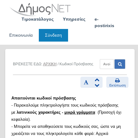
Skip
to
content
Τιμοκατάλογος
Υπηρεσίες
e-
postirixis
Επικοινωνία
Σύνδεση
ΒΡΙΣΚΕΣΤΕ ΕΔΩ:
ΑΡΧΙΚΗ
/ Κωδικοί Πρόσβασης
Εκτύπωση
Απαιτούνται κωδικοί πρόσβασης
- Παρακαλούμε πληκτρολογήστε τους κωδικούς πρόσβασης
με
λατινικούς χαρακτήρες -
μικρά γράμματα
(Προσοχή όχι
κεφαλαία).
- Μπορείτε να αποθηκεύσετε τους κωδικούς σας, ώστε να μη
χρειάζεται να τους πληκτρολογείτε κάθε φορά: Αρχικά