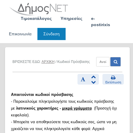
Skip
to
content
Τιμοκατάλογος
Υπηρεσίες
e-
postirixis
Επικοινωνία
Σύνδεση
ΒΡΙΣΚΕΣΤΕ ΕΔΩ:
ΑΡΧΙΚΗ
/ Κωδικοί Πρόσβασης
Εκτύπωση
Απαιτούνται κωδικοί πρόσβασης
- Παρακαλούμε πληκτρολογήστε τους κωδικούς πρόσβασης
με
λατινικούς χαρακτήρες -
μικρά γράμματα
(Προσοχή όχι
κεφαλαία).
- Μπορείτε να αποθηκεύσετε τους κωδικούς σας, ώστε να μη
χρειάζεται να τους πληκτρολογείτε κάθε φορά: Αρχικά