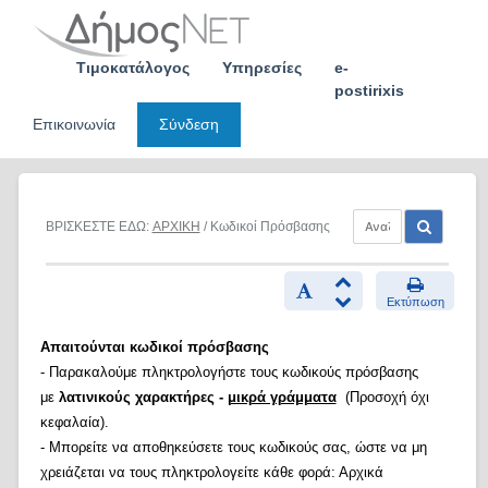
Skip
to
content
Τιμοκατάλογος
Υπηρεσίες
e-
postirixis
Επικοινωνία
Σύνδεση
ΒΡΙΣΚΕΣΤΕ ΕΔΩ:
ΑΡΧΙΚΗ
/ Κωδικοί Πρόσβασης
Εκτύπωση
Απαιτούνται κωδικοί πρόσβασης
- Παρακαλούμε πληκτρολογήστε τους κωδικούς πρόσβασης
με
λατινικούς χαρακτήρες -
μικρά γράμματα
(Προσοχή όχι
κεφαλαία).
- Μπορείτε να αποθηκεύσετε τους κωδικούς σας, ώστε να μη
χρειάζεται να τους πληκτρολογείτε κάθε φορά: Αρχικά