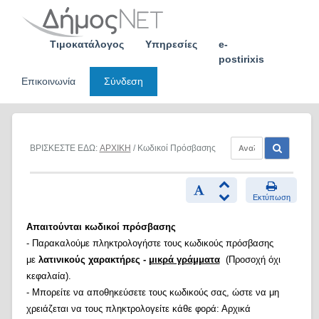
Skip
to
content
Τιμοκατάλογος
Υπηρεσίες
e-
postirixis
Επικοινωνία
Σύνδεση
ΒΡΙΣΚΕΣΤΕ ΕΔΩ:
ΑΡΧΙΚΗ
/ Κωδικοί Πρόσβασης
Εκτύπωση
Απαιτούνται κωδικοί πρόσβασης
- Παρακαλούμε πληκτρολογήστε τους κωδικούς πρόσβασης
με
λατινικούς χαρακτήρες -
μικρά γράμματα
(Προσοχή όχι
κεφαλαία).
- Μπορείτε να αποθηκεύσετε τους κωδικούς σας, ώστε να μη
χρειάζεται να τους πληκτρολογείτε κάθε φορά: Αρχικά