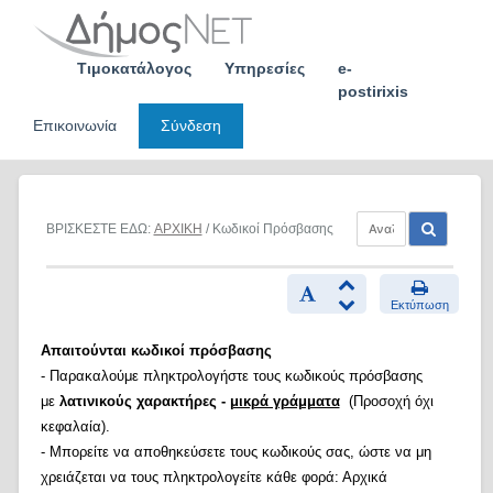
Skip
to
content
Τιμοκατάλογος
Υπηρεσίες
e-
postirixis
Επικοινωνία
Σύνδεση
ΒΡΙΣΚΕΣΤΕ ΕΔΩ:
ΑΡΧΙΚΗ
/ Κωδικοί Πρόσβασης
Εκτύπωση
Απαιτούνται κωδικοί πρόσβασης
- Παρακαλούμε πληκτρολογήστε τους κωδικούς πρόσβασης
με
λατινικούς χαρακτήρες -
μικρά γράμματα
(Προσοχή όχι
κεφαλαία).
- Μπορείτε να αποθηκεύσετε τους κωδικούς σας, ώστε να μη
χρειάζεται να τους πληκτρολογείτε κάθε φορά: Αρχικά