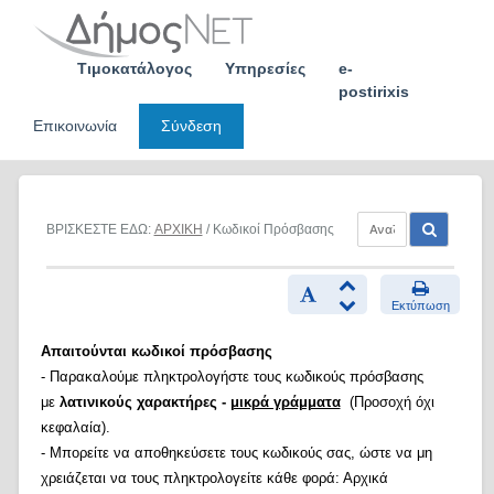
Skip
to
content
Τιμοκατάλογος
Υπηρεσίες
e-
postirixis
Επικοινωνία
Σύνδεση
ΒΡΙΣΚΕΣΤΕ ΕΔΩ:
ΑΡΧΙΚΗ
/ Κωδικοί Πρόσβασης
Εκτύπωση
Απαιτούνται κωδικοί πρόσβασης
- Παρακαλούμε πληκτρολογήστε τους κωδικούς πρόσβασης
με
λατινικούς χαρακτήρες -
μικρά γράμματα
(Προσοχή όχι
κεφαλαία).
- Μπορείτε να αποθηκεύσετε τους κωδικούς σας, ώστε να μη
χρειάζεται να τους πληκτρολογείτε κάθε φορά: Αρχικά