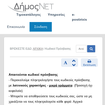
Skip
to
content
Τιμοκατάλογος
Υπηρεσίες
e-
postirixis
Επικοινωνία
Σύνδεση
ΒΡΙΣΚΕΣΤΕ ΕΔΩ:
ΑΡΧΙΚΗ
/ Κωδικοί Πρόσβασης
Εκτύπωση
Απαιτούνται κωδικοί πρόσβασης
- Παρακαλούμε πληκτρολογήστε τους κωδικούς πρόσβασης
με
λατινικούς χαρακτήρες -
μικρά γράμματα
(Προσοχή όχι
κεφαλαία).
- Μπορείτε να αποθηκεύσετε τους κωδικούς σας, ώστε να μη
χρειάζεται να τους πληκτρολογείτε κάθε φορά: Αρχικά