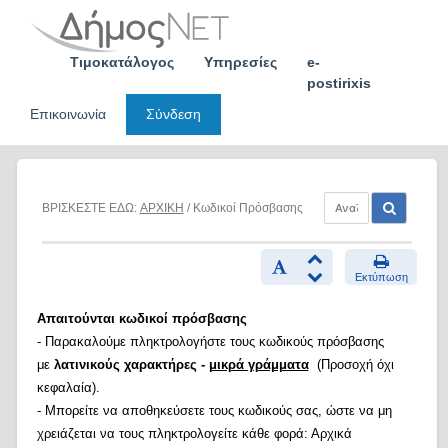
Skip
to
content
Τιμοκατάλογος
Υπηρεσίες
e-
postirixis
Επικοινωνία
Σύνδεση
ΒΡΙΣΚΕΣΤΕ ΕΔΩ:
ΑΡΧΙΚΗ
/ Κωδικοί Πρόσβασης
Εκτύπωση
Απαιτούνται κωδικοί πρόσβασης
- Παρακαλούμε πληκτρολογήστε τους κωδικούς πρόσβασης
με
λατινικούς χαρακτήρες -
μικρά γράμματα
(Προσοχή όχι
κεφαλαία).
- Μπορείτε να αποθηκεύσετε τους κωδικούς σας, ώστε να μη
χρειάζεται να τους πληκτρολογείτε κάθε φορά: Αρχικά