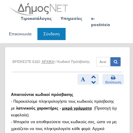
Skip
to
content
Τιμοκατάλογος
Υπηρεσίες
e-
postirixis
Επικοινωνία
Σύνδεση
ΒΡΙΣΚΕΣΤΕ ΕΔΩ:
ΑΡΧΙΚΗ
/ Κωδικοί Πρόσβασης
Εκτύπωση
Απαιτούνται κωδικοί πρόσβασης
- Παρακαλούμε πληκτρολογήστε τους κωδικούς πρόσβασης
με
λατινικούς χαρακτήρες -
μικρά γράμματα
(Προσοχή όχι
κεφαλαία).
- Μπορείτε να αποθηκεύσετε τους κωδικούς σας, ώστε να μη
χρειάζεται να τους πληκτρολογείτε κάθε φορά: Αρχικά