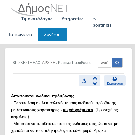
Skip
to
content
Τιμοκατάλογος
Υπηρεσίες
e-
postirixis
Επικοινωνία
Σύνδεση
ΒΡΙΣΚΕΣΤΕ ΕΔΩ:
ΑΡΧΙΚΗ
/ Κωδικοί Πρόσβασης
Εκτύπωση
Απαιτούνται κωδικοί πρόσβασης
- Παρακαλούμε πληκτρολογήστε τους κωδικούς πρόσβασης
με
λατινικούς χαρακτήρες -
μικρά γράμματα
(Προσοχή όχι
κεφαλαία).
- Μπορείτε να αποθηκεύσετε τους κωδικούς σας, ώστε να μη
χρειάζεται να τους πληκτρολογείτε κάθε φορά: Αρχικά