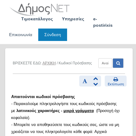
Skip
to
content
Τιμοκατάλογος
Υπηρεσίες
e-
postirixis
Επικοινωνία
Σύνδεση
ΒΡΙΣΚΕΣΤΕ ΕΔΩ:
ΑΡΧΙΚΗ
/ Κωδικοί Πρόσβασης
Εκτύπωση
Απαιτούνται κωδικοί πρόσβασης
- Παρακαλούμε πληκτρολογήστε τους κωδικούς πρόσβασης
με
λατινικούς χαρακτήρες -
μικρά γράμματα
(Προσοχή όχι
κεφαλαία).
- Μπορείτε να αποθηκεύσετε τους κωδικούς σας, ώστε να μη
χρειάζεται να τους πληκτρολογείτε κάθε φορά: Αρχικά