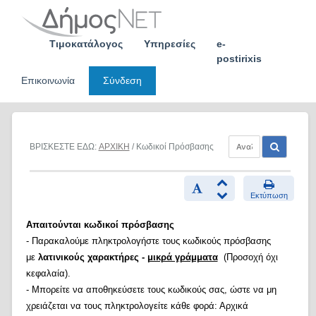
Skip
to
content
Τιμοκατάλογος
Υπηρεσίες
e-
postirixis
Επικοινωνία
Σύνδεση
ΒΡΙΣΚΕΣΤΕ ΕΔΩ:
ΑΡΧΙΚΗ
/ Κωδικοί Πρόσβασης
Εκτύπωση
Απαιτούνται κωδικοί πρόσβασης
- Παρακαλούμε πληκτρολογήστε τους κωδικούς πρόσβασης
με
λατινικούς χαρακτήρες -
μικρά γράμματα
(Προσοχή όχι
κεφαλαία).
- Μπορείτε να αποθηκεύσετε τους κωδικούς σας, ώστε να μη
χρειάζεται να τους πληκτρολογείτε κάθε φορά: Αρχικά