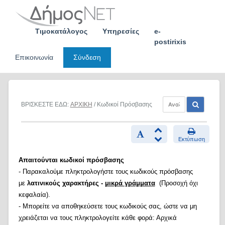
Skip
to
content
Τιμοκατάλογος
Υπηρεσίες
e-
postirixis
Επικοινωνία
Σύνδεση
ΒΡΙΣΚΕΣΤΕ ΕΔΩ:
ΑΡΧΙΚΗ
/ Κωδικοί Πρόσβασης
Εκτύπωση
Απαιτούνται κωδικοί πρόσβασης
- Παρακαλούμε πληκτρολογήστε τους κωδικούς πρόσβασης
με
λατινικούς χαρακτήρες -
μικρά γράμματα
(Προσοχή όχι
κεφαλαία).
- Μπορείτε να αποθηκεύσετε τους κωδικούς σας, ώστε να μη
χρειάζεται να τους πληκτρολογείτε κάθε φορά: Αρχικά