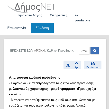
Skip
to
content
Τιμοκατάλογος
Υπηρεσίες
e-
postirixis
Επικοινωνία
Σύνδεση
ΒΡΙΣΚΕΣΤΕ ΕΔΩ:
ΑΡΧΙΚΗ
/ Κωδικοί Πρόσβασης
Εκτύπωση
Απαιτούνται κωδικοί πρόσβασης
- Παρακαλούμε πληκτρολογήστε τους κωδικούς πρόσβασης
με
λατινικούς χαρακτήρες -
μικρά γράμματα
(Προσοχή όχι
κεφαλαία).
- Μπορείτε να αποθηκεύσετε τους κωδικούς σας, ώστε να μη
χρειάζεται να τους πληκτρολογείτε κάθε φορά: Αρχικά