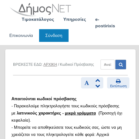
Skip
to
content
Τιμοκατάλογος
Υπηρεσίες
e-
postirixis
Επικοινωνία
Σύνδεση
ΒΡΙΣΚΕΣΤΕ ΕΔΩ:
ΑΡΧΙΚΗ
/ Κωδικοί Πρόσβασης
Εκτύπωση
Απαιτούνται κωδικοί πρόσβασης
- Παρακαλούμε πληκτρολογήστε τους κωδικούς πρόσβασης
με
λατινικούς χαρακτήρες -
μικρά γράμματα
(Προσοχή όχι
κεφαλαία).
- Μπορείτε να αποθηκεύσετε τους κωδικούς σας, ώστε να μη
χρειάζεται να τους πληκτρολογείτε κάθε φορά: Αρχικά