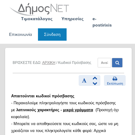
Skip
to
content
Τιμοκατάλογος
Υπηρεσίες
e-
postirixis
Επικοινωνία
Σύνδεση
ΒΡΙΣΚΕΣΤΕ ΕΔΩ:
ΑΡΧΙΚΗ
/ Κωδικοί Πρόσβασης
Εκτύπωση
Απαιτούνται κωδικοί πρόσβασης
- Παρακαλούμε πληκτρολογήστε τους κωδικούς πρόσβασης
με
λατινικούς χαρακτήρες -
μικρά γράμματα
(Προσοχή όχι
κεφαλαία).
- Μπορείτε να αποθηκεύσετε τους κωδικούς σας, ώστε να μη
χρειάζεται να τους πληκτρολογείτε κάθε φορά: Αρχικά