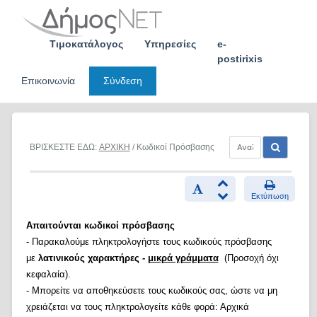
Skip
to
content
Τιμοκατάλογος
Υπηρεσίες
e-
postirixis
Επικοινωνία
Σύνδεση
ΒΡΙΣΚΕΣΤΕ ΕΔΩ:
ΑΡΧΙΚΗ
/ Κωδικοί Πρόσβασης
Εκτύπωση
Απαιτούνται κωδικοί πρόσβασης
- Παρακαλούμε πληκτρολογήστε τους κωδικούς πρόσβασης
με
λατινικούς χαρακτήρες -
μικρά γράμματα
(Προσοχή όχι
κεφαλαία).
- Μπορείτε να αποθηκεύσετε τους κωδικούς σας, ώστε να μη
χρειάζεται να τους πληκτρολογείτε κάθε φορά: Αρχικά