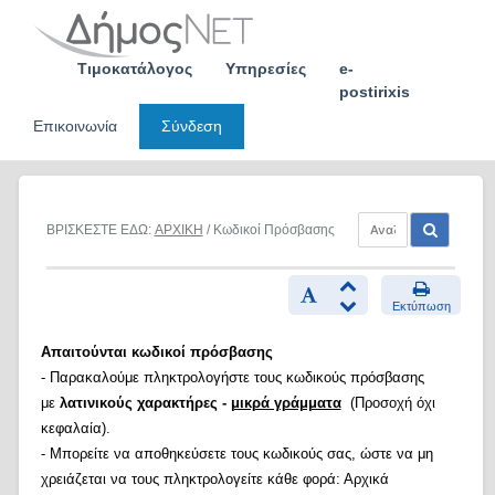
Skip
to
content
Τιμοκατάλογος
Υπηρεσίες
e-
postirixis
Επικοινωνία
Σύνδεση
ΒΡΙΣΚΕΣΤΕ ΕΔΩ:
ΑΡΧΙΚΗ
/ Κωδικοί Πρόσβασης
Εκτύπωση
Απαιτούνται κωδικοί πρόσβασης
- Παρακαλούμε πληκτρολογήστε τους κωδικούς πρόσβασης
με
λατινικούς χαρακτήρες -
μικρά γράμματα
(Προσοχή όχι
κεφαλαία).
- Μπορείτε να αποθηκεύσετε τους κωδικούς σας, ώστε να μη
χρειάζεται να τους πληκτρολογείτε κάθε φορά: Αρχικά