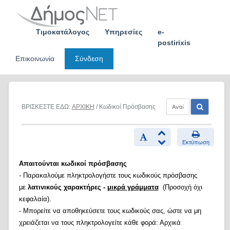
Skip
to
content
Τιμοκατάλογος
Υπηρεσίες
e-
postirixis
Επικοινωνία
Σύνδεση
ΒΡΙΣΚΕΣΤΕ ΕΔΩ:
ΑΡΧΙΚΗ
/ Κωδικοί Πρόσβασης
Εκτύπωση
Απαιτούνται κωδικοί πρόσβασης
- Παρακαλούμε πληκτρολογήστε τους κωδικούς πρόσβασης
με
λατινικούς χαρακτήρες -
μικρά γράμματα
(Προσοχή όχι
κεφαλαία).
- Μπορείτε να αποθηκεύσετε τους κωδικούς σας, ώστε να μη
χρειάζεται να τους πληκτρολογείτε κάθε φορά: Αρχικά