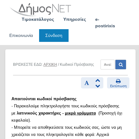
Skip
to
content
Τιμοκατάλογος
Υπηρεσίες
e-
postirixis
Επικοινωνία
Σύνδεση
ΒΡΙΣΚΕΣΤΕ ΕΔΩ:
ΑΡΧΙΚΗ
/ Κωδικοί Πρόσβασης
Εκτύπωση
Απαιτούνται κωδικοί πρόσβασης
- Παρακαλούμε πληκτρολογήστε τους κωδικούς πρόσβασης
με
λατινικούς χαρακτήρες -
μικρά γράμματα
(Προσοχή όχι
κεφαλαία).
- Μπορείτε να αποθηκεύσετε τους κωδικούς σας, ώστε να μη
χρειάζεται να τους πληκτρολογείτε κάθε φορά: Αρχικά