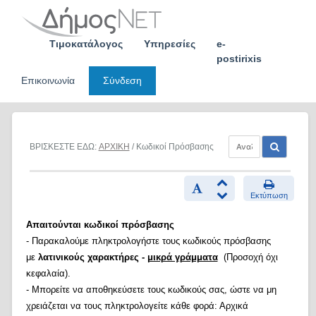
Skip
to
content
Τιμοκατάλογος
Υπηρεσίες
e-
postirixis
Επικοινωνία
Σύνδεση
ΒΡΙΣΚΕΣΤΕ ΕΔΩ:
ΑΡΧΙΚΗ
/ Κωδικοί Πρόσβασης
Εκτύπωση
Απαιτούνται κωδικοί πρόσβασης
- Παρακαλούμε πληκτρολογήστε τους κωδικούς πρόσβασης
με
λατινικούς χαρακτήρες -
μικρά γράμματα
(Προσοχή όχι
κεφαλαία).
- Μπορείτε να αποθηκεύσετε τους κωδικούς σας, ώστε να μη
χρειάζεται να τους πληκτρολογείτε κάθε φορά: Αρχικά