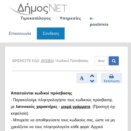
Skip
to
content
Τιμοκατάλογος
Υπηρεσίες
e-
postirixis
Επικοινωνία
Σύνδεση
ΒΡΙΣΚΕΣΤΕ ΕΔΩ:
ΑΡΧΙΚΗ
/ Κωδικοί Πρόσβασης
Εκτύπωση
Απαιτούνται κωδικοί πρόσβασης
- Παρακαλούμε πληκτρολογήστε τους κωδικούς πρόσβασης
με
λατινικούς χαρακτήρες -
μικρά γράμματα
(Προσοχή όχι
κεφαλαία).
- Μπορείτε να αποθηκεύσετε τους κωδικούς σας, ώστε να μη
χρειάζεται να τους πληκτρολογείτε κάθε φορά: Αρχικά