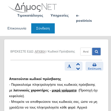
Skip
to
content
Τιμοκατάλογος
Υπηρεσίες
e-
postirixis
Επικοινωνία
Σύνδεση
ΒΡΙΣΚΕΣΤΕ ΕΔΩ:
ΑΡΧΙΚΗ
/ Κωδικοί Πρόσβασης
Εκτύπωση
Απαιτούνται κωδικοί πρόσβασης
- Παρακαλούμε πληκτρολογήστε τους κωδικούς πρόσβασης
με
λατινικούς χαρακτήρες -
μικρά γράμματα
(Προσοχή όχι
κεφαλαία).
- Μπορείτε να αποθηκεύσετε τους κωδικούς σας, ώστε να μη
χρειάζεται να τους πληκτρολογείτε κάθε φορά: Αρχικά