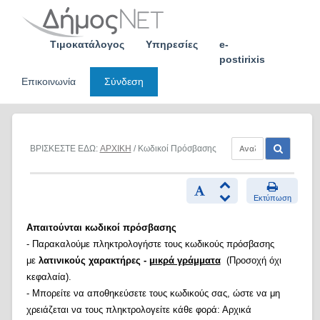
Skip
to
content
Τιμοκατάλογος
Υπηρεσίες
e-
postirixis
Επικοινωνία
Σύνδεση
ΒΡΙΣΚΕΣΤΕ ΕΔΩ:
ΑΡΧΙΚΗ
/ Κωδικοί Πρόσβασης
Εκτύπωση
Απαιτούνται κωδικοί πρόσβασης
- Παρακαλούμε πληκτρολογήστε τους κωδικούς πρόσβασης
με
λατινικούς χαρακτήρες -
μικρά γράμματα
(Προσοχή όχι
κεφαλαία).
- Μπορείτε να αποθηκεύσετε τους κωδικούς σας, ώστε να μη
χρειάζεται να τους πληκτρολογείτε κάθε φορά: Αρχικά