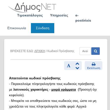
Skip
to
content
Τιμοκατάλογος
Υπηρεσίες
e-
postirixis
Επικοινωνία
Σύνδεση
ΒΡΙΣΚΕΣΤΕ ΕΔΩ:
ΑΡΧΙΚΗ
/ Κωδικοί Πρόσβασης
Εκτύπωση
Απαιτούνται κωδικοί πρόσβασης
- Παρακαλούμε πληκτρολογήστε τους κωδικούς πρόσβασης
με
λατινικούς χαρακτήρες -
μικρά γράμματα
(Προσοχή όχι
κεφαλαία).
- Μπορείτε να αποθηκεύσετε τους κωδικούς σας, ώστε να μη
χρειάζεται να τους πληκτρολογείτε κάθε φορά: Αρχικά