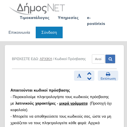
Skip
to
content
Τιμοκατάλογος
Υπηρεσίες
e-
postirixis
Επικοινωνία
Σύνδεση
ΒΡΙΣΚΕΣΤΕ ΕΔΩ:
ΑΡΧΙΚΗ
/ Κωδικοί Πρόσβασης
Εκτύπωση
Απαιτούνται κωδικοί πρόσβασης
- Παρακαλούμε πληκτρολογήστε τους κωδικούς πρόσβασης
με
λατινικούς χαρακτήρες -
μικρά γράμματα
(Προσοχή όχι
κεφαλαία).
- Μπορείτε να αποθηκεύσετε τους κωδικούς σας, ώστε να μη
χρειάζεται να τους πληκτρολογείτε κάθε φορά: Αρχικά