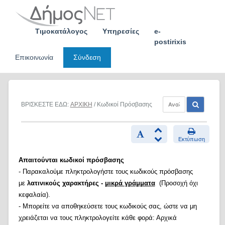
Skip
to
content
Τιμοκατάλογος
Υπηρεσίες
e-
postirixis
Επικοινωνία
Σύνδεση
ΒΡΙΣΚΕΣΤΕ ΕΔΩ:
ΑΡΧΙΚΗ
/ Κωδικοί Πρόσβασης
Εκτύπωση
Απαιτούνται κωδικοί πρόσβασης
- Παρακαλούμε πληκτρολογήστε τους κωδικούς πρόσβασης
με
λατινικούς χαρακτήρες -
μικρά γράμματα
(Προσοχή όχι
κεφαλαία).
- Μπορείτε να αποθηκεύσετε τους κωδικούς σας, ώστε να μη
χρειάζεται να τους πληκτρολογείτε κάθε φορά: Αρχικά