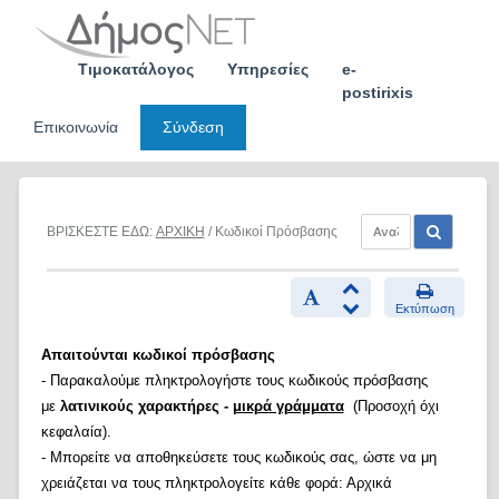
Skip
to
content
Τιμοκατάλογος
Υπηρεσίες
e-
postirixis
Επικοινωνία
Σύνδεση
ΒΡΙΣΚΕΣΤΕ ΕΔΩ:
ΑΡΧΙΚΗ
/ Κωδικοί Πρόσβασης
Εκτύπωση
Απαιτούνται κωδικοί πρόσβασης
- Παρακαλούμε πληκτρολογήστε τους κωδικούς πρόσβασης
με
λατινικούς χαρακτήρες -
μικρά γράμματα
(Προσοχή όχι
κεφαλαία).
- Μπορείτε να αποθηκεύσετε τους κωδικούς σας, ώστε να μη
χρειάζεται να τους πληκτρολογείτε κάθε φορά: Αρχικά