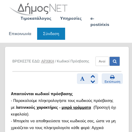
Skip
to
content
Τιμοκατάλογος
Υπηρεσίες
e-
postirixis
Επικοινωνία
Σύνδεση
ΒΡΙΣΚΕΣΤΕ ΕΔΩ:
ΑΡΧΙΚΗ
/ Κωδικοί Πρόσβασης
Εκτύπωση
Απαιτούνται κωδικοί πρόσβασης
- Παρακαλούμε πληκτρολογήστε τους κωδικούς πρόσβασης
με
λατινικούς χαρακτήρες -
μικρά γράμματα
(Προσοχή όχι
κεφαλαία).
- Μπορείτε να αποθηκεύσετε τους κωδικούς σας, ώστε να μη
χρειάζεται να τους πληκτρολογείτε κάθε φορά: Αρχικά