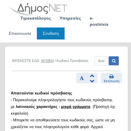
Skip
to
content
Τιμοκατάλογος
Υπηρεσίες
e-
postirixis
Επικοινωνία
Σύνδεση
ΒΡΙΣΚΕΣΤΕ ΕΔΩ:
ΑΡΧΙΚΗ
/ Κωδικοί Πρόσβασης
Εκτύπωση
Απαιτούνται κωδικοί πρόσβασης
- Παρακαλούμε πληκτρολογήστε τους κωδικούς πρόσβασης
με
λατινικούς χαρακτήρες -
μικρά γράμματα
(Προσοχή όχι
κεφαλαία).
- Μπορείτε να αποθηκεύσετε τους κωδικούς σας, ώστε να μη
χρειάζεται να τους πληκτρολογείτε κάθε φορά: Αρχικά