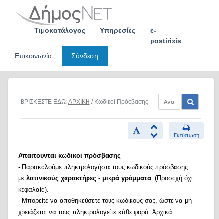
Skip
to
content
Τιμοκατάλογος
Υπηρεσίες
e-
postirixis
Επικοινωνία
Σύνδεση
ΒΡΙΣΚΕΣΤΕ ΕΔΩ:
ΑΡΧΙΚΗ
/ Κωδικοί Πρόσβασης
Εκτύπωση
Απαιτούνται κωδικοί πρόσβασης
- Παρακαλούμε πληκτρολογήστε τους κωδικούς πρόσβασης
με
λατινικούς χαρακτήρες -
μικρά γράμματα
(Προσοχή όχι
κεφαλαία).
- Μπορείτε να αποθηκεύσετε τους κωδικούς σας, ώστε να μη
χρειάζεται να τους πληκτρολογείτε κάθε φορά: Αρχικά