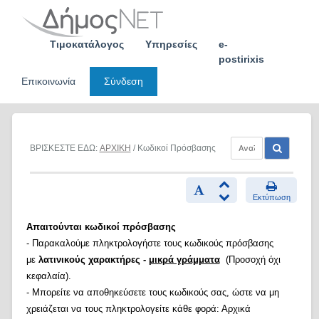
Skip
to
content
Τιμοκατάλογος
Υπηρεσίες
e-
postirixis
Επικοινωνία
Σύνδεση
ΒΡΙΣΚΕΣΤΕ ΕΔΩ:
ΑΡΧΙΚΗ
/ Κωδικοί Πρόσβασης
Εκτύπωση
Απαιτούνται κωδικοί πρόσβασης
- Παρακαλούμε πληκτρολογήστε τους κωδικούς πρόσβασης
με
λατινικούς χαρακτήρες -
μικρά γράμματα
(Προσοχή όχι
κεφαλαία).
- Μπορείτε να αποθηκεύσετε τους κωδικούς σας, ώστε να μη
χρειάζεται να τους πληκτρολογείτε κάθε φορά: Αρχικά