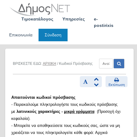
Skip
to
content
Τιμοκατάλογος
Υπηρεσίες
e-
postirixis
Επικοινωνία
Σύνδεση
ΒΡΙΣΚΕΣΤΕ ΕΔΩ:
ΑΡΧΙΚΗ
/ Κωδικοί Πρόσβασης
Εκτύπωση
Απαιτούνται κωδικοί πρόσβασης
- Παρακαλούμε πληκτρολογήστε τους κωδικούς πρόσβασης
με
λατινικούς χαρακτήρες -
μικρά γράμματα
(Προσοχή όχι
κεφαλαία).
- Μπορείτε να αποθηκεύσετε τους κωδικούς σας, ώστε να μη
χρειάζεται να τους πληκτρολογείτε κάθε φορά: Αρχικά