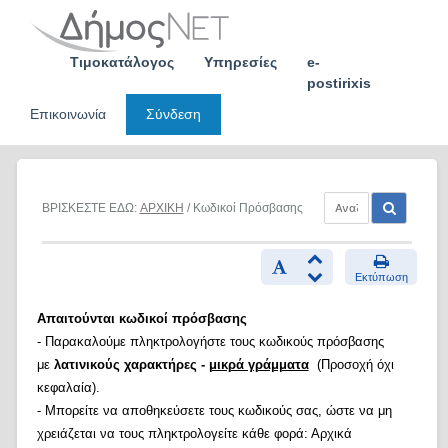
Skip
to
content
Τιμοκατάλογος
Υπηρεσίες
e-
postirixis
Επικοινωνία
Σύνδεση
ΒΡΙΣΚΕΣΤΕ ΕΔΩ:
ΑΡΧΙΚΗ
/ Κωδικοί Πρόσβασης
Εκτύπωση
Απαιτούνται κωδικοί πρόσβασης
- Παρακαλούμε πληκτρολογήστε τους κωδικούς πρόσβασης
με
λατινικούς χαρακτήρες -
μικρά γράμματα
(Προσοχή όχι
κεφαλαία).
- Μπορείτε να αποθηκεύσετε τους κωδικούς σας, ώστε να μη
χρειάζεται να τους πληκτρολογείτε κάθε φορά: Αρχικά