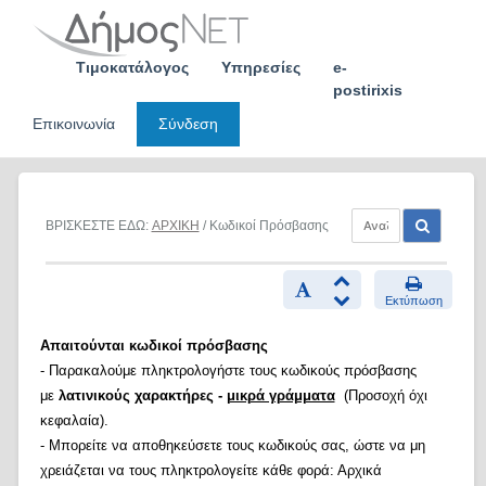
Skip
to
content
Τιμοκατάλογος
Υπηρεσίες
e-
postirixis
Επικοινωνία
Σύνδεση
ΒΡΙΣΚΕΣΤΕ ΕΔΩ:
ΑΡΧΙΚΗ
/ Κωδικοί Πρόσβασης
Εκτύπωση
Απαιτούνται κωδικοί πρόσβασης
- Παρακαλούμε πληκτρολογήστε τους κωδικούς πρόσβασης
με
λατινικούς χαρακτήρες -
μικρά γράμματα
(Προσοχή όχι
κεφαλαία).
- Μπορείτε να αποθηκεύσετε τους κωδικούς σας, ώστε να μη
χρειάζεται να τους πληκτρολογείτε κάθε φορά: Αρχικά