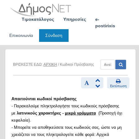
Skip
to
content
Τιμοκατάλογος
Υπηρεσίες
e-
postirixis
Επικοινωνία
Σύνδεση
ΒΡΙΣΚΕΣΤΕ ΕΔΩ:
ΑΡΧΙΚΗ
/ Κωδικοί Πρόσβασης
Εκτύπωση
Απαιτούνται κωδικοί πρόσβασης
- Παρακαλούμε πληκτρολογήστε τους κωδικούς πρόσβασης
με
λατινικούς χαρακτήρες -
μικρά γράμματα
(Προσοχή όχι
κεφαλαία).
- Μπορείτε να αποθηκεύσετε τους κωδικούς σας, ώστε να μη
χρειάζεται να τους πληκτρολογείτε κάθε φορά: Αρχικά