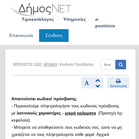
Skip
to
content
Τιμοκατάλογος
Υπηρεσίες
e-
postirixis
Επικοινωνία
Σύνδεση
ΒΡΙΣΚΕΣΤΕ ΕΔΩ:
ΑΡΧΙΚΗ
/ Κωδικοί Πρόσβασης
Εκτύπωση
Απαιτούνται κωδικοί πρόσβασης
- Παρακαλούμε πληκτρολογήστε τους κωδικούς πρόσβασης
με
λατινικούς χαρακτήρες -
μικρά γράμματα
(Προσοχή όχι
κεφαλαία).
- Μπορείτε να αποθηκεύσετε τους κωδικούς σας, ώστε να μη
χρειάζεται να τους πληκτρολογείτε κάθε φορά: Αρχικά