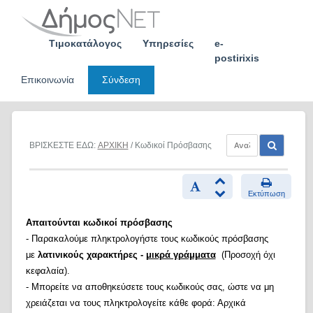
Skip
to
content
Τιμοκατάλογος
Υπηρεσίες
e-
postirixis
Επικοινωνία
Σύνδεση
ΒΡΙΣΚΕΣΤΕ ΕΔΩ:
ΑΡΧΙΚΗ
/ Κωδικοί Πρόσβασης
Εκτύπωση
Απαιτούνται κωδικοί πρόσβασης
- Παρακαλούμε πληκτρολογήστε τους κωδικούς πρόσβασης
με
λατινικούς χαρακτήρες -
μικρά γράμματα
(Προσοχή όχι
κεφαλαία).
- Μπορείτε να αποθηκεύσετε τους κωδικούς σας, ώστε να μη
χρειάζεται να τους πληκτρολογείτε κάθε φορά: Αρχικά