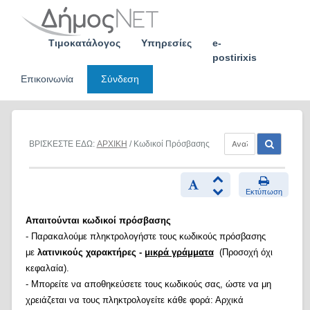
Skip
to
content
Τιμοκατάλογος
Υπηρεσίες
e-
postirixis
Επικοινωνία
Σύνδεση
ΒΡΙΣΚΕΣΤΕ ΕΔΩ:
ΑΡΧΙΚΗ
/ Κωδικοί Πρόσβασης
Εκτύπωση
Απαιτούνται κωδικοί πρόσβασης
- Παρακαλούμε πληκτρολογήστε τους κωδικούς πρόσβασης
με
λατινικούς χαρακτήρες -
μικρά γράμματα
(Προσοχή όχι
κεφαλαία).
- Μπορείτε να αποθηκεύσετε τους κωδικούς σας, ώστε να μη
χρειάζεται να τους πληκτρολογείτε κάθε φορά: Αρχικά